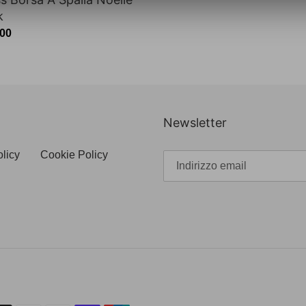
k
zo
,00
o
Newsletter
olicy
Cookie Policy