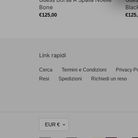
Bone
Blac
Prezzo
€125,00
Prez
€125
di
di
listino
listin
Link rapidi
Cerca
Termini e Condizioni
Privacy P
Resi
Spedizioni
Richiedi un reso
V
EUR €
A
L