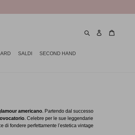
Cerca
Accedi
Carrello
CARD
SALDI
SECOND HAND
glamour americano
. Partendo dal successo
rovocatorio
. Celebre per le sue leggendarie
e di fondere perfettamente l'estetica vintage