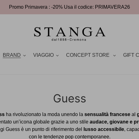
Promo Primavera : -20% Usa il codice: PRIMAVERA26
BRAND
VIAGGIO
CONCEPT STORE
GIFT 
C
Guess
o
ss
ha rivoluzionato la moda unendo la
sensualità francese
al
l
iventato un’icona globale grazie a uno stile
audace, giovane e p
gi Guess è un punto di riferimento del
lusso accessibile
, capac
l
con le tendenze pop contemporanee.