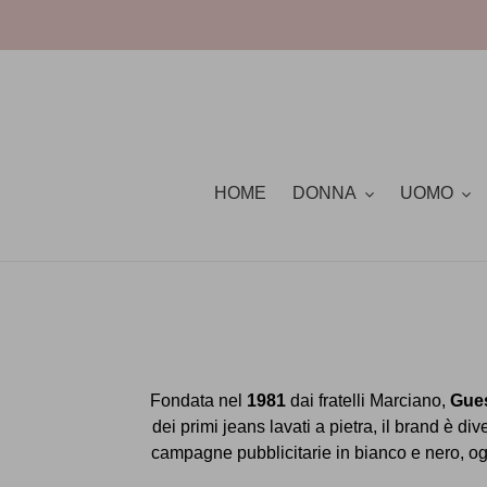
Vai
direttamente
ai
contenuti
HOME
DONNA
UOMO
Fondata nel
1981
dai fratelli Marciano,
Gue
dei primi jeans lavati a pietra, il brand è d
campagne pubblicitarie in bianco e nero, og