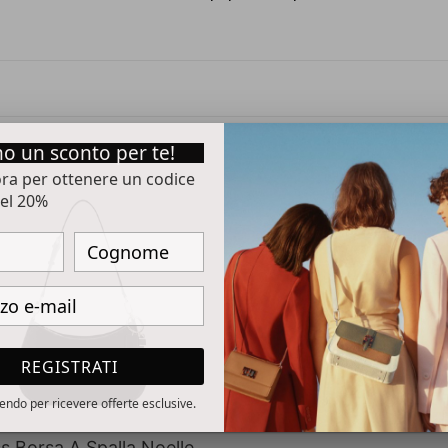
e
z
i
o un sconto per te!
o
 ora per ottenere un codice
s
el 20%
n
e
a
e
:
REGISTRATI
ivendo per ricevere offerte esclusive.
s Borsa A Spalla Noelle