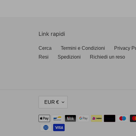
Link rapidi
Cerca
Termini e Condizioni
Privacy P
Resi
Spedizioni
Richiedi un reso
V
EUR €
A
L
Metodi
U
di
T
pagamento