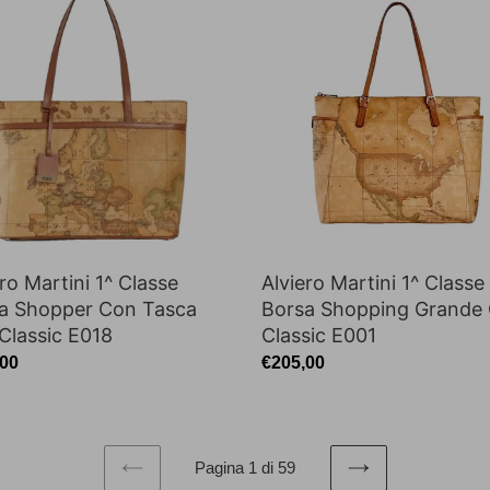
i
Martini
1^
e
Classe
Borsa
per
Shopping
Grande
Geo
Classic
ic
E001
Alviero Martini 1^ Classe
ro Martini 1^ Classe
Borsa Shopping Grande
a Shopper Con Tasca
Classic E001
Classic E018
Prezzo
€205,00
zo
,00
di
listino
o
Pagina 1 di 59
PAGINA
PAGINA