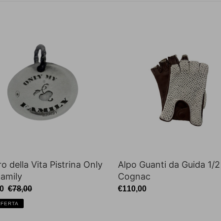
e
o
Alpo
z
Guanti
i
da
na
Guida
o
1/2
Dita
n
y
Cognac
e
:
o della Vita Pistrina Only
Alpo Guanti da Guida 1/2
amily
Cognac
zo
0
Prezzo
€78,00
Prezzo
€110,00
ato
di
di
FFERTA
listino
listino