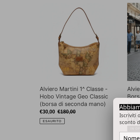
Alviero
Alvie
Martini
Martin
1^
1^
Classe
Class
-
Borsa
Hobo
A
Vintage
Mano
Geo
Con
Classic
Traco
(borsa
(bors
di
di
Alviero Martini 1^ Classe -
Alvie
seconda
seco
Hobo Vintage Geo Classic
Bors
mano)
mano
(borsa di seconda mano)
(bor
D032
Abbiam
D03
6000
Prezzo
€30,00
Prezzo
€180,00
Iscriviti
scontato
di
Prez
€120
sconto d
ESAURITO
listino
scont
IN O