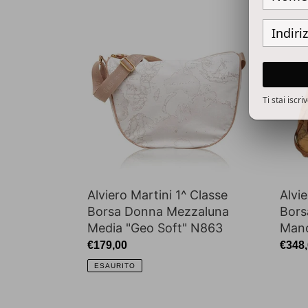
Alviero
Alvie
Martini
Martin
1^
1^
Classe
Class
Borsa
Borsa
Donna
Geo
Ti stai iscr
Mezzaluna
Class
Media
Gran
"Geo
A
Soft"
Mano
N863
N147
Alviero Martini 1^ Classe
Alvie
Borsa Donna Mezzaluna
Bors
Media "Geo Soft" N863
Man
Prezzo
€179,00
Prez
€348
di
di
ESAURITO
listino
listin
Alviero
Alvie