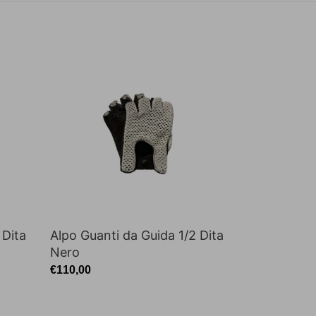
Alpo
Guanti
da
Guida
1/2
Dita
Nero
 Dita
Alpo Guanti da Guida 1/2 Dita
Nero
Prezzo
€110,00
di
listino