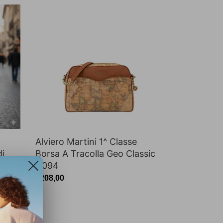
Alviero
Martini
1^
Classe
Borsa
A
Tracolla
Geo
Classic
D094
Alviero Martini 1^ Classe
di
Borsa A Tracolla Geo Classic
000
D094
Prezzo
€208,00
di
listino