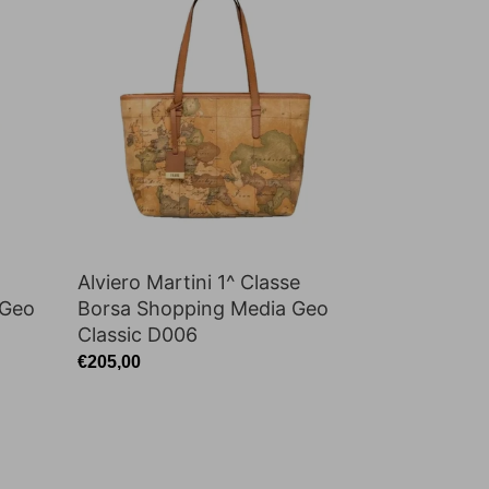
Martini
1^
Classe
Borsa
Shopping
Media
Geo
Classic
D006
Alviero Martini 1^ Classe
 Geo
Borsa Shopping Media Geo
Classic D006
Prezzo
€205,00
di
listino