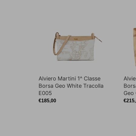
Martini
Martin
1^
1^
Classe
Class
Borsa
Borsa
Geo
Shop
White
Con
Tracolla
Tasca
E005
Geo
Class
E018
Alviero Martini 1^ Classe
Alvie
Borsa Geo White Tracolla
Bors
E005
Geo 
Prezzo
€185,00
Prez
€215
di
di
listino
listin