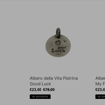
Albero
Alber
della
della
Vita
Vita
Pistrina
Pistri
Good
Only
Luck
My
Famil
Alber
Albero della Vita Pistrina
My F
Good Luck
Prez
€23,4
Prezzo
€23,40
Prezzo
€78,00
scont
scontato
di
IN O
IN OFFERTA
listino