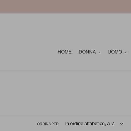
Vai
direttamente
ai
contenuti
HOME
DONNA
UOMO
ORDINA PER