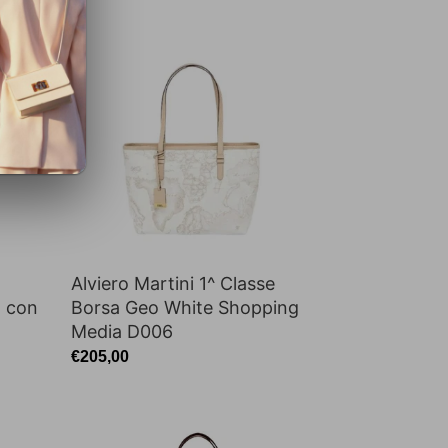
Alviero
Martini
1^
Classe
Borsa
Geo
White
Shopping
Media
D006
Alviero Martini 1^ Classe
 con
Borsa Geo White Shopping
Media D006
Prezzo
€205,00
di
listino
Alviero