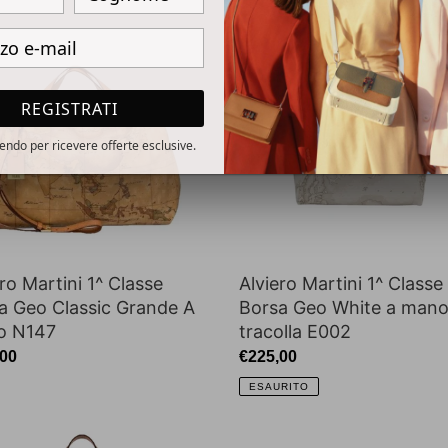
ro
Alviero
i
Martini
1^
e
Classe
REGISTRATI
Borsa
Geo
ivendo per ricevere offerte esclusive.
ic
White
de
a
mano
con
tracolla
ro Martini 1^ Classe
Alviero Martini 1^ Classe
E002
a Geo Classic Grande A
Borsa Geo White a mano
o N147
tracolla E002
zo
,00
Prezzo
€225,00
di
ESAURITO
o
listino
ro
Alviero