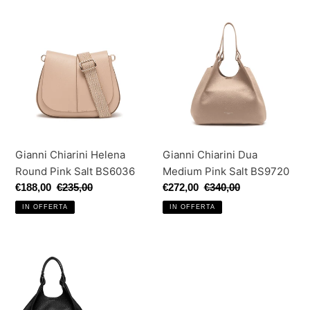
Gianni
Gianni
Chiarini
Chiarini
Helena
Dua
Round
Medium
Pink
Pink
Salt
Salt
BS6036
BS9720
Gianni Chiarini Helena
Gianni Chiarini Dua
Round Pink Salt BS6036
Medium Pink Salt BS9720
Prezzo
€188,00
Prezzo
€235,00
Prezzo
€272,00
Prezzo
€340,00
scontato
di
scontato
di
IN OFFERTA
IN OFFERTA
listino
listino
Gianni
Chiarini
Dua
Small