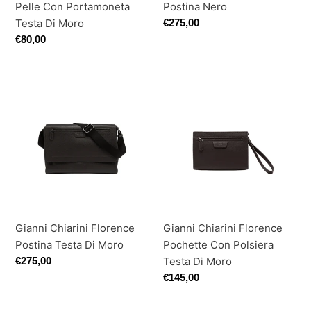
Pelle Con Portamoneta
Postina Nero
Testa Di Moro
Prezzo
€275,00
di
Prezzo
€80,00
listino
di
listino
Gianni
Gianni
Chiarini
Chiarini
Florence
Florence
Postina
Pochette
Testa
Con
Di
Polsiera
Moro
Testa
Di
Moro
Gianni Chiarini Florence
Gianni Chiarini Florence
Pochette Con Polsiera
Postina Testa Di Moro
Testa Di Moro
Prezzo
€275,00
di
Prezzo
€145,00
listino
di
listino