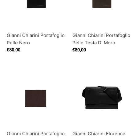
Nero
Testa
o
Di
n
Moro
e
Gianni Chiarini Portafoglio
Gianni Chiarini Portafoglio
:
Pelle Nero
Pelle Testa Di Moro
Prezzo
€80,00
Prezzo
€80,00
di
di
listino
listino
Gianni
Gianni
Chiarini
Chiarini
Portafoglio
Florence
Pelle
Postina
Con
Nero
Portamoneta
Testa
Di
Moro
Gianni Chiarini Portafoglio
Gianni Chiarini Florence