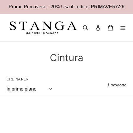
Vai
Promo Primavera : -20% Usa il codice: PRIMAVERA26
direttamente
ai
contenuti
Cerca
Accedi
Carrello
C
Cintura
o
l
ORDINA PER
1 prodotto
l
e
Gianni
z
Chiarini
Cintura
i
Bubble