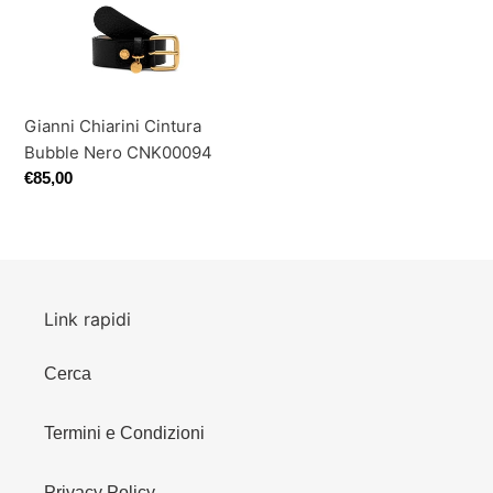
Nero
o
CNK00094
n
e
Gianni Chiarini Cintura
:
Bubble Nero CNK00094
Prezzo
€85,00
di
listino
Link rapidi
Cerca
Termini e Condizioni
Privacy Policy