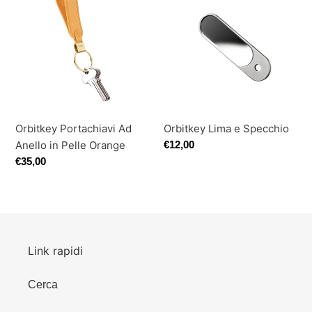
Portachiavi
Lima
Ad
e
Anello
Specchio
in
Pelle
Orange
Orbitkey Portachiavi Ad
Orbitkey Lima e Specchio
Anello in Pelle Orange
Prezzo
€12,00
di
Prezzo
€35,00
listino
di
listino
Link rapidi
Cerca