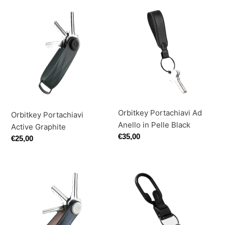
Orbitkey
Orbitkey
Portachiavi
Portachiavi
Active
Ad
Graphite
Anello
in
Pelle
Black
Orbitkey Portachiavi Ad
Orbitkey Portachiavi
Anello in Pelle Black
Active Graphite
Prezzo
€35,00
Prezzo
€25,00
di
di
listino
listino
Orbitkey
Orbitkey
Portachiavi
Portachiavi
Leather
Clip
Navy/Tan
V2
Black