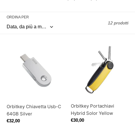
o
n
ORDINA PER
12 prodotti
e
:
Orbitkey
Orbitkey
Chiavetta
Portachiavi
Usb-
Hybrid
C
Solor
64GB
Yellow
Silver
Orbitkey Portachiavi
Orbitkey Chiavetta Usb-C
Hybrid Solor Yellow
64GB Silver
Prezzo
€30,00
Prezzo
€32,00
di
di
listino
listino