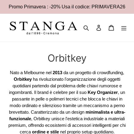
Vai
Promo Primavera : -20% Usa il codice: PRIMAVERA26
direttamente
ai
contenuti
Cerca
Accedi
Carrello
C
Orbitkey
o
Nato a Melbourne nel
2013
da un progetto di crowdfunding,
l
Orbitkey
ha rivoluzionato l'organizzazione degli oggetti
quotidiani partendo dal problema delle chiavi rumorose e
l
ingombranti. Il brand è celebre per il suo
Key Organizer
, un
passante in pelle o polimeri tecnici che blocca le chiavi in
e
modo ordinato e silenzioso tramite un meccanismo a perno
brevettato. Caratterizzato da un design
minimalista e ultra-
z
funzionale
, Orbitkey unisce l'estetica industriale a materiali
i
premium, offrendo ecosistemi di accessori intelligenti per chi
cerca
ordine e stile
nel proprio setup quotidiano.