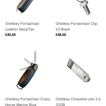
Orbitkey Portachiavi
Orbitkey Portachiavi Clip
Leather Navy/Tan
V2 Black
Prezzo
€40,00
Prezzo
€48,00
di
di
listino
listino
Orbitkey
Orbitkey
Portachiavi
Chiavetta
Crazy
Usb
Horse
3.0
Marine
32GB
Blue
Orbitkey Portachiavi Crazy
Orbitkey Chiavetta Usb 3.0
Horse Marine Blue
32GB