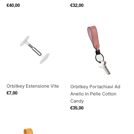
Prezzo
€40,00
Prezzo
€32,00
di
di
listino
listino
Orbitkey
Orbitkey
Estensione
Portachiavi
Vite
Ad
Anello
In
Pelle
Cotton
Candy
Orbitkey Estensione Vite
Orbitkey Portachiavi Ad
Prezzo
€7,00
Anello In Pelle Cotton
di
Candy
listino
Prezzo
€35,00
di
listino
Orbitkey
Orbitkey