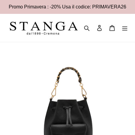
Vai
Promo Primavera : -20% Usa il codice: PRIMAVERA26
direttamente
ai
contenuti
Cerca
Accedi
Carrello