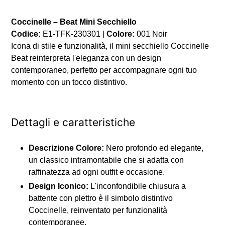
Inserimento
del
Coccinelle – Beat Mini Secchiello
prodotto
Codice:
E1-TFK-230301 |
Colore:
001 Noir
nel
Icona di stile e funzionalità, il mini secchiello Coccinelle
carrello
Beat reinterpreta l'eleganza con un design
contemporaneo, perfetto per accompagnare ogni tuo
momento con un tocco distintivo.
Dettagli e caratteristiche
Descrizione Colore:
Nero profondo ed elegante,
un classico intramontabile che si adatta con
raffinatezza ad ogni outfit e occasione.
Design Iconico:
L'inconfondibile chiusura a
battente con plettro è il simbolo distintivo
Coccinelle, reinventato per funzionalità
contemporanee.