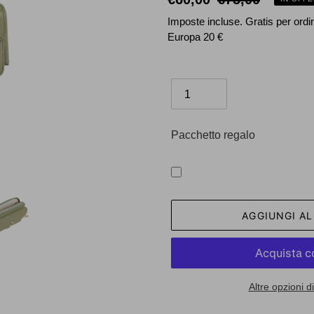
scontato
di
Imposte incluse. Gratis per ordini
Europa 20 €
listino
Quantità
Pacchetto regalo
AGGIUNGI A
Altre opzioni 