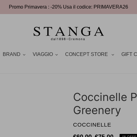
Promo Primavera : -20% Usa il codice: PRIMAVERA26
BRAND
VIAGGIO
CONCEPT STORE
GIFT 
Coccinelle 
Greenery
VENDITORE
COCCINELLE
Prezzo
€60,00
Prezzo
€75,00
IN OFF