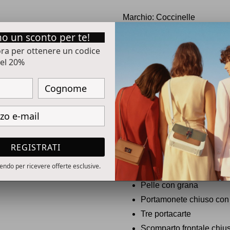
Inserimento
del
Marchio: Coccinelle
prodotto
o un sconto per te!
nel
Codice: E2-SSL-17B621 Colo
 ora per ottenere un codice
carrello
el 20%
Pratico e compatto portacarte
reinterpretato attraverso la C
plettro, elemento iconico del 
per riporvi il necessario con 
inserito in una minibag o in u
lavorata tramite specifici mac
morbidezza. È una pelle molto 
REGISTRATI
ideale per un uso quotidiano.
ivendo per ricevere offerte esclusive.
Portacarte
Pelle con grana
Portamonete chiuso con
Tre portacarte
Scomparto frontale chiu