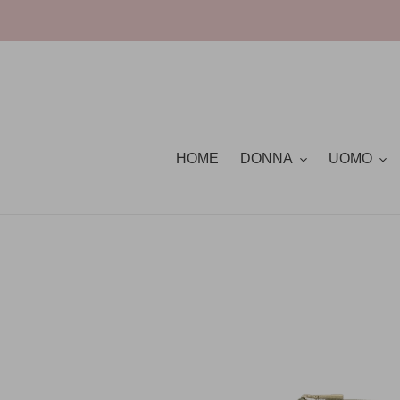
Vai
direttamente
ai
contenuti
HOME
DONNA
UOMO