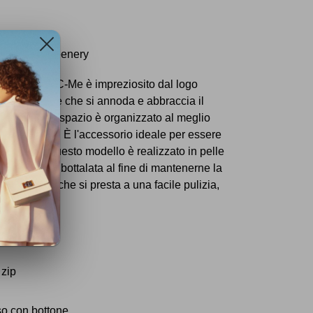
re: G77 Greenery
 della linea C-Me è impreziosito dal logo
 di Coccinelle che si annoda e abbraccia il
brand. Il suo spazio è organizzato al meglio
ordine e cura. È l'accessorio ideale per essere
na clutch. Questo modello è realizzato in pelle
chinari e poi bottalata al fine di mantenerne la
resistente che si presta a una facile pulizia,
 zip
so con bottone