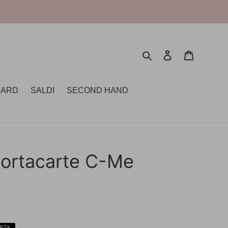
Cerca
Accedi
Carrello
CARD
SALDI
SECOND HAND
Portacarte C-Me
ERTA