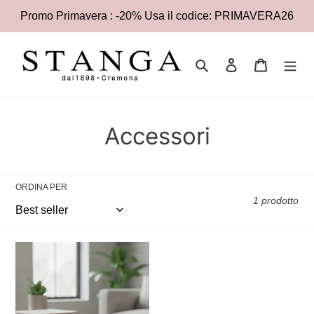
Vai
Promo Primavera : -20% Usa il codice: PRIMAVERA26
direttamente
ai
contenuti
Cerca
Accedi
Carrello
C
Accessori
o
l
ORDINA PER
1 prodotto
l
e
Lexon
z
Bluetooth
Speaker
i
Mino