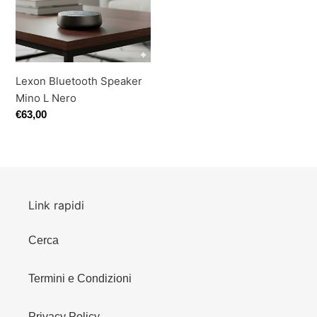
L
o
Nero
n
e
Lexon Bluetooth Speaker
:
Mino L Nero
Prezzo
€63,00
di
listino
Link rapidi
Cerca
Termini e Condizioni
Privacy Policy