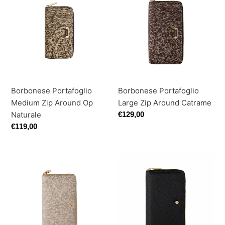
Medium
Large
Zip
Zip
Around
Around
Op
Catrame
Naturale
Borbonese Portafoglio
Borbonese Portafoglio
Medium Zip Around Op
Large Zip Around Catrame
Naturale
Prezzo
€129,00
di
Prezzo
€119,00
listino
di
listino
Borbonese
Borbonese
Portafoglio
Portafoglio
Large
Zip
Sabbia
Around
Medium
Portamonete