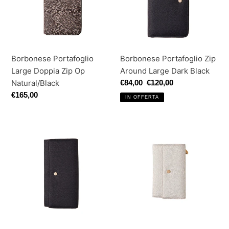
Zip
Large
o
Op
Dark
n
Natural/Black
Black
e
Borbonese Portafoglio
Borbonese Portafoglio Zip
:
Large Doppia Zip Op
Around Large Dark Black
Natural/Black
Prezzo
€84,00
Prezzo
€120,00
scontato
di
Prezzo
€165,00
IN OFFERTA
listino
di
listino
Borbonese
Borbonese
Portafoglio
Portafoglio
Con
Con
Patta
Patta
Large
Medium
Dark
White
Black
Cotton