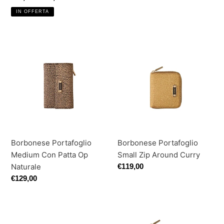
listino
scontato
di
IN OFFERTA
listino
Borbonese
Borbonese
Portafoglio
Portafoglio
Medium
Small
Con
Zip
Patta
Around
Op
Curry
Naturale
Borbonese Portafoglio
Borbonese Portafoglio
Medium Con Patta Op
Small Zip Around Curry
Naturale
Prezzo
€119,00
di
Prezzo
€129,00
listino
di
listino
Borbonese
Borbonese
Portafoglio
Portafoglio