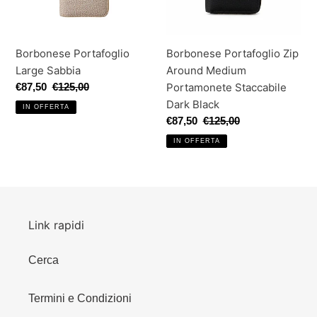
Staccabile
Dark
Black
Borbonese Portafoglio
Borbonese Portafoglio Zip
Large Sabbia
Around Medium
Prezzo
€87,50
Prezzo
€125,00
Portamonete Staccabile
scontato
di
Dark Black
IN OFFERTA
listino
Prezzo
€87,50
Prezzo
€125,00
scontato
di
IN OFFERTA
listino
Link rapidi
Cerca
Termini e Condizioni