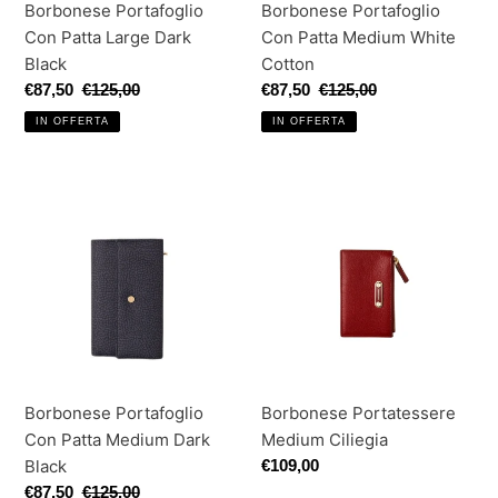
Borbonese Portafoglio
Borbonese Portafoglio
Con Patta Large Dark
Con Patta Medium White
Black
Cotton
Prezzo
€87,50
Prezzo
€125,00
Prezzo
€87,50
Prezzo
€125,00
scontato
di
scontato
di
IN OFFERTA
IN OFFERTA
listino
listino
Borbonese
Borbonese
Portafoglio
Portatessere
Con
Medium
Patta
Ciliegia
Medium
Dark
Black
Borbonese Portafoglio
Borbonese Portatessere
Con Patta Medium Dark
Medium Ciliegia
Black
Prezzo
€109,00
di
Prezzo
€87,50
Prezzo
€125,00