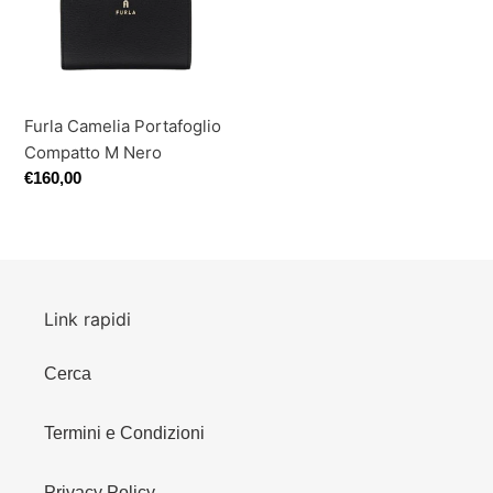
M
o
Nero
n
e
Furla Camelia Portafoglio
:
Compatto M Nero
Prezzo
€160,00
di
listino
Link rapidi
Cerca
Termini e Condizioni
Privacy Policy