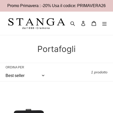
Vai
Promo Primavera : -20% Usa il codice: PRIMAVERA26
direttamente
ai
contenuti
Cerca
Accedi
Carrello
C
Portafogli
o
l
ORDINA PER
1 prodotto
l
e
Furla
z
Camelia
Portafoglio
i
Compatto